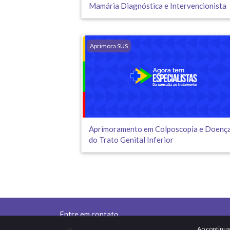
Mamária Diagnóstica e Intervencionista
Aprimoramento em Colposcopia e Doenças 
Aprimora SUS
Aprimoramento em Colposcopia e Doenç
do Trato Genital Inferior
Entre em contato
Ao continua