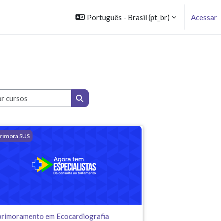
Português - Brasil ‎(pt_br)‎
Acessar
Buscar cursos
Buscar cursos
ção no SUS
rimoramento em Ecocardiografia Transtorácica Aplicada ao SUS
rimora SUS
rimoramento em Ecocardiografia