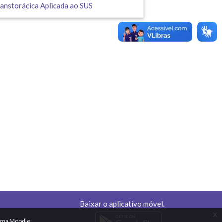
anstorácica Aplicada ao SUS
Baixar o aplicativo móvel.
x
orma Moodle: