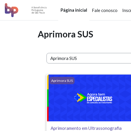
Ir para o conteúdo principal
Página inicial
Fale conosco
Insc
Aprimora SUS
Categorias de Cursos
Aprimoramento em Ultrassonografia Mamár
Aprimora SUS
Aprimoramento em Ultrassonografia