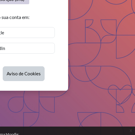
 sua conta em:
le
dIn
Aviso de Cookies
x
orma Moodle: