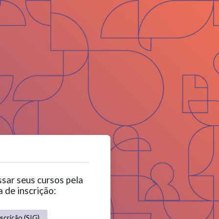
sar seus cursos pela
 de inscrição:
scrição (SIG)