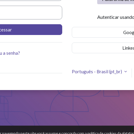
Autenticar usando
cessar
Goog
Linke
u a senha?
Português - Brasil ‎(pt_br)‎
r navegando neste site você assume e concorda com a política de cookies da plataf