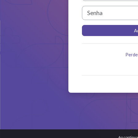
Senha
A
Perde
Ao continua