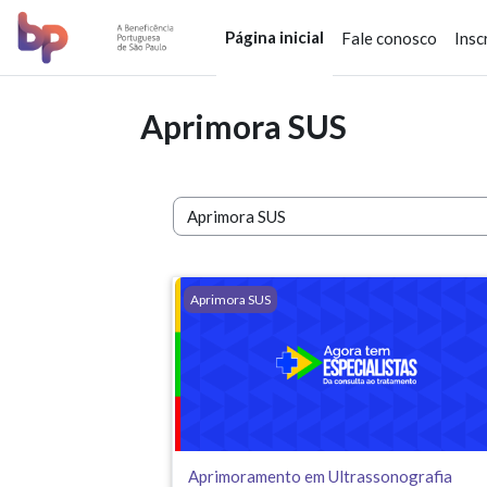
Ir para o conteúdo principal
Página inicial
Fale conosco
Insc
Aprimora SUS
Categorias de Cursos
Aprimoramento em Ultrassonografia Mamár
Aprimora SUS
Aprimoramento em Ultrassonografia