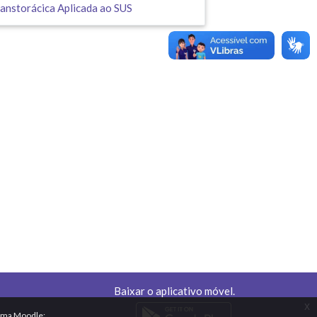
anstorácica Aplicada ao SUS
Baixar o aplicativo móvel.
x
orma Moodle: