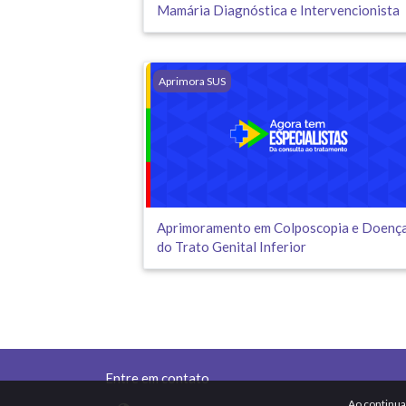
Mamária Diagnóstica e Intervencionista
Aprimoramento em Colposcopia e Doenças 
Aprimora SUS
Aprimoramento em Colposcopia e Doenç
do Trato Genital Inferior
Entre em contato
Ao continua