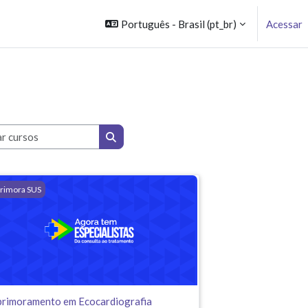
Português - Brasil ‎(pt_br)‎
Acessar
Buscar cursos
Buscar cursos
ção no SUS
rimoramento em Ecocardiografia Transtorácica Aplicada ao SUS
rimora SUS
rimoramento em Ecocardiografia