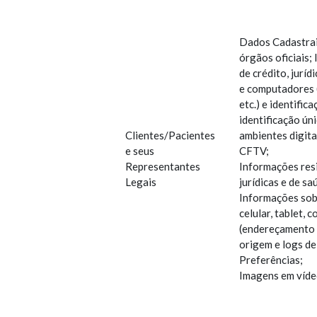
Dados Cadastrais
órgãos oficiais; 
de crédito, jurí
e computadores (
etc.) e identific
identificação ún
Clientes/Pacientes
ambientes digita
e seus
CFTV;
Representantes
Informações resid
Legais
jurídicas e de sa
Informações sob
celular, tablet, 
(endereçamento I
origem e logs de
Preferências;
Imagens em víde