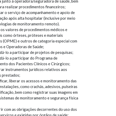
a junto à operadora/seguradora de saúde, bem
ra realizar procedimentos financeiros;
zar o serviço de acompanhamento e apoio de
ção após alta hospitalar (inclusive por meio
ologias de monitoramento remoto).
 os valores de procedimentos médicos e
is como órteses, próteses e materiais
is (OPME) e outros de categoria especial com
os e Operadoras de Saúde;
á-lo a participar de projetos de pesquisas;
dá-lo a participar do Programa de
ento dos Pacientes Clínicos e Cirúrgicos;
ar instrumentos jurídicos relativos aos
s prestados;
ficar, liberar os acessos e monitoramento das
nstalações, como crachás, adesivos, pulseiras
tificação, bem como registrar suas imagens em
sistemas de monitoramento e segurança física
ir com as obrigações decorrentes do uso dos
serviços e exigidas por órgãos de saúde;