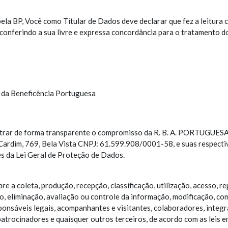
pela BP, Você como Titular de Dados deve declarar que fez a leitura c
 conferindo a sua livre e expressa concordância para o tratamento 
s da Beneficência Portuguesa
nstrar de forma transparente o compromisso da R. B. A. PORTUGUE
ardim, 769, Bela Vista CNPJ: 61.599.908/0001-58, e suas respectiva
es da Lei Geral de Proteção de Dados.
re a coleta, produção, recepção, classificação, utilização, acesso, r
eliminação, avaliação ou controle da informação, modificação, com
onsáveis legais, acompanhantes e visitantes, colaboradores, integran
patrocinadores e quaisquer outros terceiros, de acordo com as leis e