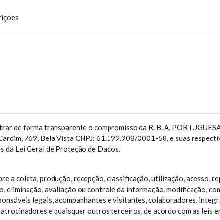
rições
nstrar de forma transparente o compromisso da R. B. A. PORTUGUE
ardim, 769, Bela Vista CNPJ: 61.599.908/0001-58, e suas respectiva
es da Lei Geral de Proteção de Dados.
re a coleta, produção, recepção, classificação, utilização, acesso, r
eliminação, avaliação ou controle da informação, modificação, com
onsáveis legais, acompanhantes e visitantes, colaboradores, integran
patrocinadores e quaisquer outros terceiros, de acordo com as leis e