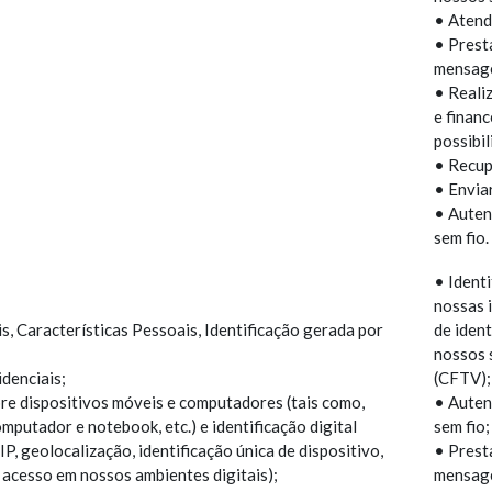
• Atend
• Prest
mensage
• Reali
e financ
possibil
• Recup
• Envia
• Auten
sem fio.
• Identi
nossas i
, Características Pessoais, Identificação gerada por
de iden
nossos 
denciais;
(CFTV);
re dispositivos móveis e computadores (tais como,
• Auten
computador e notebook, etc.) e identificação digital
sem fio;
P, geolocalização, identificação única de dispositivo,
• Prest
 acesso em nossos ambientes digitais);
mensage