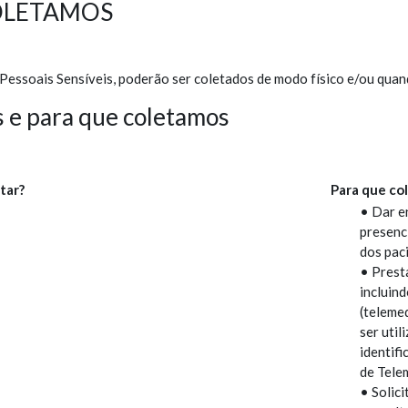
COLETAMOS
essoais Sensíveis, poderão ser coletados de modo físico e/ou quan
s e para que coletamos
tar?
Para que co
• Dar e
presenc
dos pac
• Presta
incluind
(teleme
ser uti
identif
de Tele
• Solic