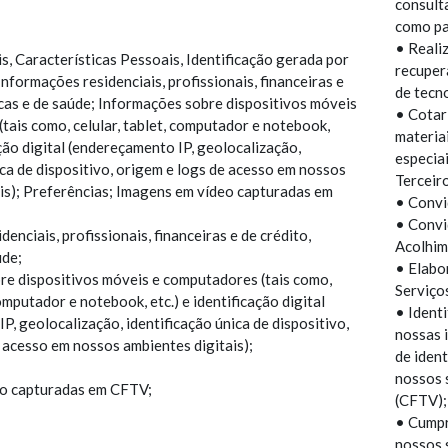
consult
como pa
• Reali
, Características Pessoais, Identificação gerada por
recupera
Informações residenciais, profissionais, financeiras e
de tecn
dicas e de saúde; Informações sobre dispositivos móveis
• Cotar
tais como, celular, tablet, computador e notebook,
materia
ação digital (endereçamento IP, geolocalização,
especia
ica de dispositivo, origem e logs de acesso em nossos
Terceir
is); Preferências; Imagens em vídeo capturadas em
• Convid
• Convi
enciais, profissionais, financeiras e de crédito,
Acolhim
úde;
• Elabor
re dispositivos móveis e computadores (tais como,
Serviço
computador e notebook, etc.) e identificação digital
• Identi
P, geolocalização, identificação única de dispositivo,
nossas i
 acesso em nossos ambientes digitais);
de iden
nossos 
o capturadas em CFTV;
(CFTV);
• Cumpr
nossos 